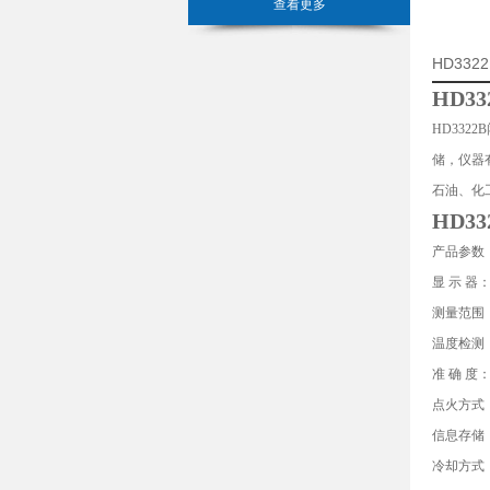
查看更多
HD33
HD3
HD33
储，仪器
石油、化工
HD3
产品参数
显 示 器
测量范围：
温度检测
准 确 度：
点火方式
信息存储
冷却方式