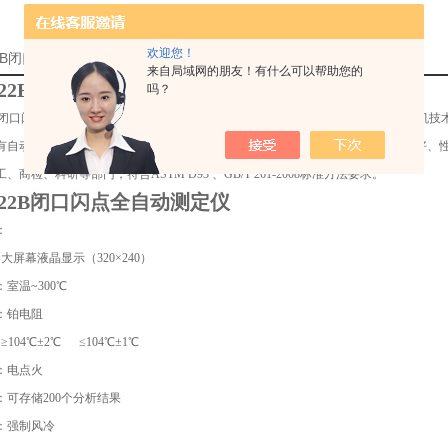
欢迎您！
22B闭口闪点全自动测定仪厂家的详细资料：
来自局域网的朋友！有什么可以帮助您的
322B闭口闪点全自动测定仪
吗？
22B闭口闪点全自动测定仪，主要用于石油产品闭口闪点值的测定，仪器采用微计算机技
有自动点火、显示、锁定并打印结果、自动冷却等功能，具有测量准确、重复性好、
、商检、科研等部门，符合ASTM D93 、GB/T 261-2008标准方法要求。
322B闭口闪点全自动测定仪
：
：大屏幕液晶显示（320×240）
室温~300℃
：铂电阻
≥104℃±2℃ ≤104℃±1℃
：电点火
：可存储200个分析结果
：强制风冷