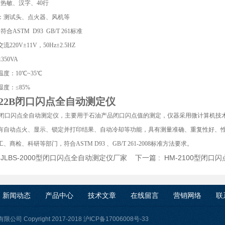
：热敏、汉字、40行
：测试头、点火器、风机等
符合ASTM D93 GB/T 261标准
220V±11V，50Hz±2.5HZ
350VA
度：10℃~35℃
度：≤85%
322B闭口闪点全自动测定仪
22B闭口闪点全自动测定仪，主要用于石油产品闭口闪点值的测定，仪器采用微计算机技
有自动点火、显示、锁定并打印结果、自动冷却等功能，具有测量准确、重复性好、
、商检、科研等部门，符合ASTM D93 、GB/T 261-2008标准方法要求。
:
JLBS-2000型闭口闪点全自动测定仪厂家
下一篇 :
HM-2100型闭口
新闻动态
产品中心
技术文章
在线留言
营销网络
联
司 Copyright 2017-2018
沪ICP备17006008号-33