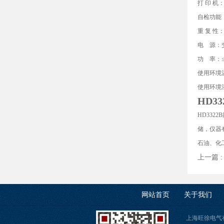
打 印 机
自检功能
重 复 性：
电 源：交流
功 率：≤
使用环境温
使用环境湿
HD3
HD33
储，仪器
石油、化工
上一篇 
网站首页
关于我们
上海旺徐电气有限公