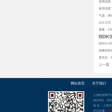
使用温度
使用湿度
气源：液
点火方式
重量：
15
BDK
BDKS-
电脑控制
复性好、
上一篇 
网站首页
关于我们
上海旺徐电气有限公
QQ号码：3598
地 址：上海市
总访问量：
37