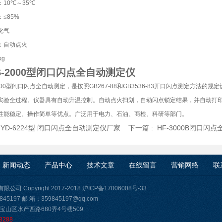
：
10
℃～
35
℃
：≤
85%
化气
：自动点火
kg
S-2000型闭口闪点全自动测定仪
2000型闭口闪点全自动测定
，是按照
GB267-88
和
GB3536-83
开口闪点测定方法的规定
实验全过程。仪器具有自动升温控制。自动点火扫划，自动闪点锁定结果，并自动打
性能稳定、操作简单等优点。广泛用于电力、石油、商检、科研等部门。
:
YD-6224型 闭口闪点全自动测定仪厂家
下一篇 :
HF-3000B闭口闪
新闻动态
产品中心
技术文章
在线留言
营销网络
联
司 Copyright 2017-2018
沪ICP备17006008号-33
45197 邮 箱：359845197@qq.com
宝山区水产西路680弄4号楼509
8288