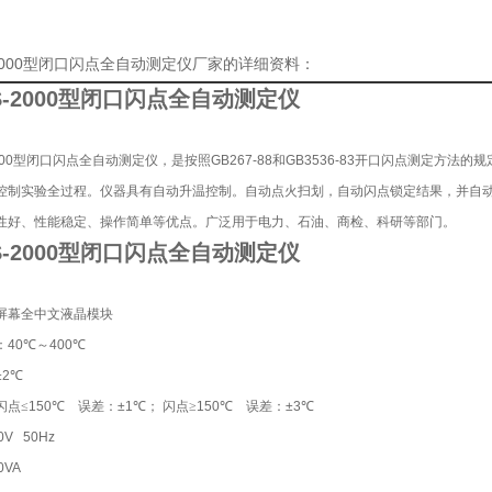
-2000型闭口闪点全自动测定仪厂家的详细资料：
S-2000型闭口闪点全自动测定仪
2000型闭口闪点全自动测定仪
，是按照
GB267-88
和
GB3536-83
开口闪点测定方法的规
控制实验全过程。仪器具有自动升温控制。自动点火扫划，自动闪点锁定结果，并自
性好、性能稳定、操作简单等优点。广泛用于电力、石油、商检、科研等部门。
S-2000型闭口闪点全自动测定仪
屏幕全中文液晶模块
：
40
℃
～
400
℃
±2
℃
闪点≤
150
℃
误差：
±1
℃；
闪点≥
150
℃
误差：
±3
℃
0V 50Hz
0VA