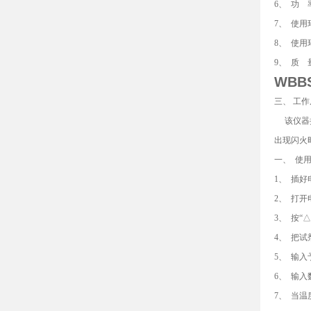
6、 功 率
7、 使用
8、 使用
9、 质 
WBBS
三、 工
该仪器按
出现闪火
一、 使
1、 插
2、 打
3、 按“
4、 把
5、 输入
6、 输
7、 当