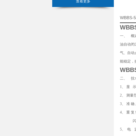
查看更多
WBBS
WBBS
一、 概
油自动闭
气、自动
能稳定，操
WBBS
二、 技
1、 显
2、 测量
3、 准 确
4、 重 
闪点≥1
5、 电 源