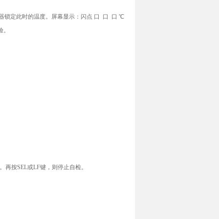
锁定此时的温度。屏幕显示：闪点 口 口 口 ℃
验。
。再按SEL或LF键，则停止自检。