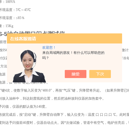
：100VA
环境温度：5℃～45℃
环境湿度：≤85％
量：15Kg
-5
油自动闭口闪点测试仪
作原理：
欢迎您！
ISO—2719, GB261—83方法规定的升温曲线加热，在样品温度接近予闪值时，
来自局域网的朋友！有什么可以帮助您的
吗？
时仪器自动锁定，关闭气阀。显示并打印样品结果，开盖、同时自动对加热器进行冷
用方法：
好电源，连接好液化气导管，检查各部分无误。
开电源，按“启动”键进入操作菜单。
△”键4次，使数字输入区变为“400.0”，再按“气压”键，升降臂将升起。（如果升降
试剂放入油杯中，到达刻度线的位置，然后把油杯放到仪器的加热套中。
予闪值，仪器的默认值为140度。
入数据完成后，按“启动”键，升降臂自动降下，输入位变为：温度 口 口 口.口 ℃。
温度到达予闪值前40度时，仪器自动点火。因*次做试验，管道中有空气，电炉丝亮后