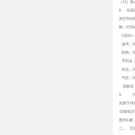
（15）
8、 当
并打印结
附：打印
GB261—
油号：X 
时间：XX
予闪点：
闪点：X
气压：XXX
试验员
9、 ⑴
先按下S
⑵送纸方
按SEL
二、 注