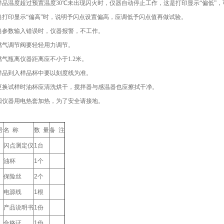
品温度超过预置温度30℃未出现闪火时，仪器自动停止工作，这是打印显示“偏低”
打印显示“偏高”时，说明予闪点设置偏高，应调低予闪点值再做试验。
参数输入错误时，仪器报警，不工作。
气调节阀要轻轻用力调节。
气瓶离仪器距离应不小于1.2米。
品到入样品杯中要以刻度线为准。
换试样时油杯应清洗烘干，搅拌器与感温器也应擦拭干净。
仪器用电热套加热，为了安全请接地。
号
名 称
数 量
备 注
闪点测定仪
1台
油杯
1个
保险丝
2个
电源线
1根
产品说明书
1份
合格证
1份