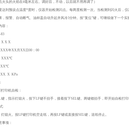
使点火头的火焰在4毫米左右。调好后，不动，以后就不用再调了）
温度达到预设点温度*度时，仪器开始检测闪点。每两度检测一次。当检测到闪火后，仪器
果，报警、自动断气、油杯盖自动升起并风冷3分钟。按“复位”键，可继续做下一个实
内容：
83
X X X
XX年XX月XX日00：00
XXX℃
XX℃
. X KPa
：
打印机自检：
EL键，指示灯熄火，按下LF键不抬手，接着按下SEL键。两键都抬手，即开始自检打印
式:
键，灯熄火。按LF键打印机空走纸，再按LF键或直接按SEL键，送纸停止。
意事项：