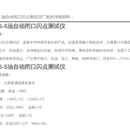
-5 油自动闭口闪点测试仪厂家的详细资料：
-5
油自动闭口闪点测试仪
述：
口闪点测试仪
，是集中外科研开发出的产品。仪器采用微计算机技术，大屏幕LCD液
点火、自动显示、自动锁定闪点值、自动打印结果。测试完毕后能自动冷却，实现了
作简单等优点。广泛用于电力、石油、化工、商检、科研等部门。符合ISO—2719,GB
-5
油自动闭口闪点测试仪
术参数：
 示：大屏幕液晶模块显示
范围：室温～200℃
 度：≥104℃±2℃ ≤104℃±1℃
复 性：闪点≤104℃ 误差±1℃
04℃ 误差±2℃
：交流220V±22V 50Hz±5Hz