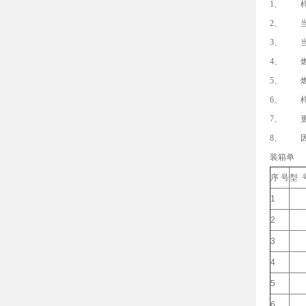
1、 样
2、 当
3、 当
4、 燃
5、 燃
6、 样
7、 更
8、 因
装箱单
序 号
型 
1
2
3
4
5
6