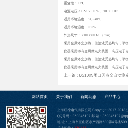
重复性：≤2℃
电源电压:AC220V±10%，50Hz±1Hz
适用环境温度：5℃~40℃
适用环境湿度：≤85%
外形尺寸：380×360×320（mm）
采用金属浴套加热，使油液受热均匀，平
仪器采用稀有金属做点火装置，高压电子
采用金属浴套加热，使油液受热均匀，平
仪器采用稀有金属做点火装置，高压电子
上一篇 :
BS1305闭口闪点全自动测
网站首页
关于我们
新闻动态
产品中心
上海旺徐电气有限公司 Copyright 2017-2018
QQ号码：359845197 邮 箱：359845197@qq
地 址：上海市宝山区水产西路680弄4号楼509