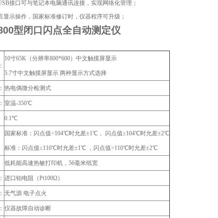
过USB接口可与笔记本电脑通讯连接，实现网络化管理；
语言显示操作，国家标准修订时，仪器程序可升级；
800型
闭口闪点全自动测定仪
10寸65K（分辨率800*600）中文触摸屏显示
：
5.7寸中文触摸屏显示 两种显示方式选择
：
热电偶微分检测式
：
室温-350℃
：
0.1℃
国家标准：闪点值<104℃时允差±1℃， 闪点值≥104℃时允差±2℃
：
标准：闪点值≤110℃时允差±1℃ ，闪点值>110℃时允差±2℃
：
低耗能高速热敏打印机，56毫米纸宽
：
进口铂电阻（Pt100Ω）
：
无气源 电子点火
：
仪器故障自动诊断