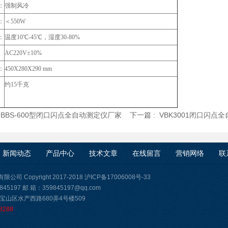
：
强制风冷
：
＜550W
：
温度10℃-45℃，湿度30-80%
AC220V±10%
：
450X280X290 mm
约15千克
:
BBS-600型闭口闪点全自动测定仪厂家
下一篇 :
VBK3001闭口闪点
新闻动态
产品中心
技术文章
在线留言
营销网络
联
司 Copyright 2017-2018
沪ICP备17006008号-33
45197 邮 箱：359845197@qq.com
宝山区水产西路680弄4号楼509
8288