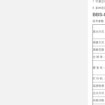
7 可通
8 多种
BBS-
技术参数
显示方式
测量方式
测量范围
分 辨 率
重 复 性
打 印 机
温度检测
点火方式
自检功能