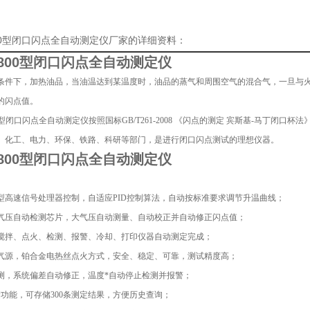
800型闭口闪点全自动测定仪厂家的详细资料：
800型
闭口闪点全自动测定仪
条件下，加热油品，当油温达到某温度时，油品的蒸气和周围空气的混合气，一旦与火
的闪点值。
00型闭口闪点全自动测定仪
按照国标GB/T261-2008 《闪点的测定 宾斯基-马丁闭口杯法》、
、化工、电力、环保、铁路、科研等部门，是进行闭口闪点测试的理想仪器。
800型
闭口闪点全自动测定仪
新型高速信号处理器控制，自适应PID控制算法，自动按标准要求调节升温曲线；
大气压自动检测芯片，大气压自动测量、自动校正并自动修正闪点值；
、搅拌、点火、检测、报警、冷却、打印仪器自动测定完成；
无气源，铂合金电热丝点火方式，安全、稳定、可靠，测试精度高；
检测，系统偏差自动修正，温度*自动停止检测并报警；
存储功能，可存储300条测定结果，方便历史查询；