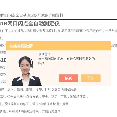
61B闭口闪点全自动测定仪厂家的详细资料：
61B
闭口闪点全自动测定仪
条件下，加热油品，当油温达到某温度时，油品的蒸气和周围空气的混合气，一旦与
值。
B/T261-2008 《闪点的测定 宾斯基-马丁闭口杯法》、SH/T0315、ISO2719-
等部门，是进行闭口闪点测试的理想仪器。
欢迎您！
来自局域网的朋友！有什么可以帮助您的
61B
闭口闪点全自动测定仪
吗？
特点：
新型高速信号处理器控制，自适应PID控制算法，自动按标准要求调节升温曲线；
大气压自动检测芯片，大气压自动测量、自动校正并自动修正闪点值；
、搅拌、点火、检测、报警、冷却、打印仪器自动测定完成；
无气源，铂合金电热丝点火方式，安全、稳定、可靠，测试精度高；
检测，系统偏差自动修正，温度*自动停止检测并报警；
存储功能，可存储300条测定结果，方便历史查询；