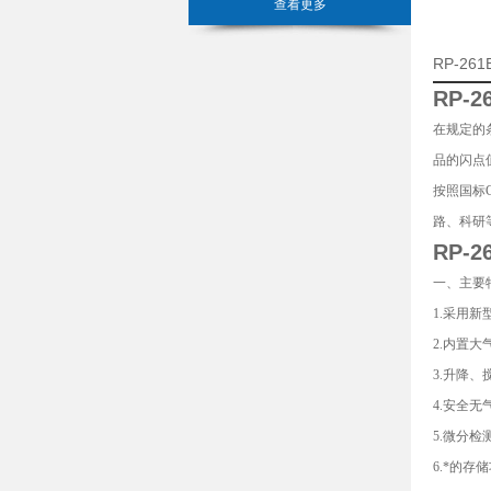
查看更多
RP-2
RP-2
在规定的
品的闪点
按照国标G
路、科研
RP-2
一、主要
1.采用
2.内置
3.升降
4.安全
5.微分
6.*的