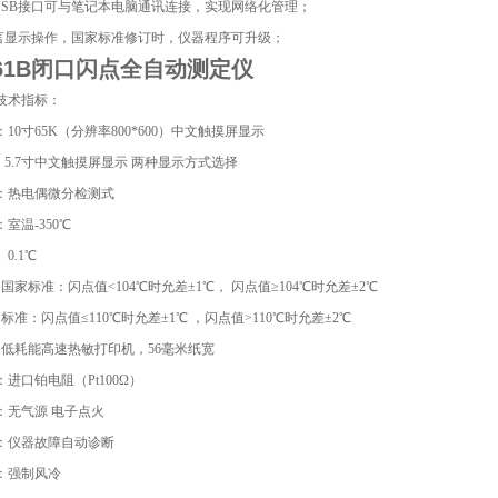
过USB接口可与笔记本电脑通讯连接，实现网络化管理；
语言显示操作，国家标准修订时，仪器程序可升级；
61B
闭口闪点全自动测定仪
技术指标
：
10寸65K（分辨率800*600）中文触摸屏显示
寸中文触摸屏显示 两种显示方式选择
：热电偶微分检测式
室温-350℃
 0.1℃
：国家标准：闪点值<104℃时允差±1℃， 闪点值≥104℃时允差±2℃
点值≤110℃时允差±1℃ ，闪点值>110℃时允差±2℃
机：低耗能高速热敏打印机，56毫米纸宽
进口铂电阻（Pt100Ω）
：无气源 电子点火
：仪器故障自动诊断
：强制风冷