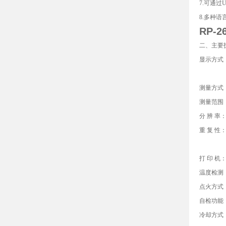
7.可通
8.多种
RP-2
二、主要
显示方式：
5.7
测量方式
测量范围：
分 辨 率：
重 复 性
标准：闪
打 印 
温度检测：
点火方式
自检功能
冷却方式