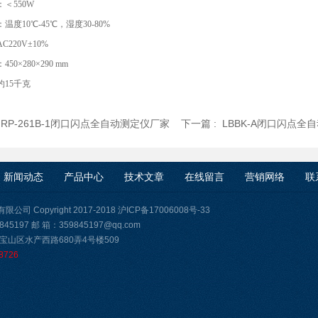
＜550W
温度10℃-45℃，湿度30-80%
220V±10%
50×280×290 mm
约15千克
:
RP-261B-1闭口闪点全自动测定仪厂家
下一篇 :
LBBK-A闭口闪点全
新闻动态
产品中心
技术文章
在线留言
营销网络
联
司 Copyright 2017-2018
沪ICP备17006008号-33
45197 邮 箱：359845197@qq.com
宝山区水产西路680弄4号楼509
8726