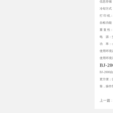
信息存储：
冷却方式
打 印 机
自检功能
重 复 性：
电 源：交流
功 率：≤
使用环境温
使用环境湿
BJ-20
BJ-2000
自
更方便；
靠，操作简
上一篇 