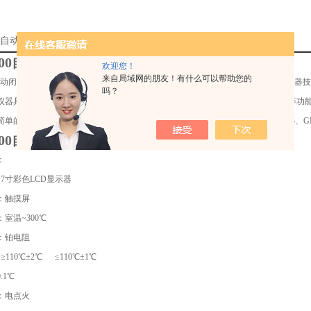
000自动闭口闪点测定仪厂家的详细资料：
00
自动闭口闪点测定仪
欢迎您！
来自局域网的朋友！有什么可以帮助您的
动闭口闪点测定仪
，主要用于石油产品闭口闪点值的测定，仪器采用ARM微处理器技
吗？
仪器具有掉电存储功能；仪器具有自动点火、显示、锁定并打印结果、自动冷却等功
单的优点。广泛应用于电力、石油、化工、商检、科研等部门，符合ASTM D93、GB/T 
00
自动闭口闪点测定仪
：
：7寸彩色LCD显示器
：触摸屏
室温~300℃
：铂电阻
≥110℃±2℃ ≤110℃±1℃
.1℃
：电点火