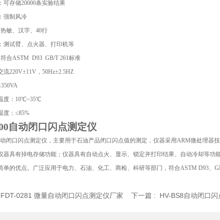
可存储20000条实验结果
：强制风冷
：热敏、汉字、40行
：测试臂、点火器、打印机等
符合ASTM D93 GB/T 261标准
220V±11V，50Hz±2.5HZ
350VA
度：10℃~35℃
度：≤85%
00
自动闭口闪点测定仪
动闭口闪点测定仪
，主要用于石油产品闭口闪点值的测定，仪器采用ARM微处理器技
仪器具有掉电存储功能；仪器具有自动点火、显示、锁定并打印结果、自动冷却等功
单的优点。广泛应用于电力、石油、化工、商检、科研等部门，符合ASTM D93、GB/T 
:
FDT-0281 微量自动闭口闪点测定仪厂家
下一篇 :
HV-BS8自动闭口