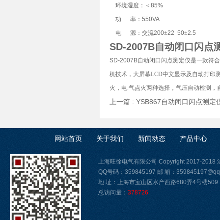
环境湿度：＜
85%
功
率：
550VA
电
源：交流
200
±
22 50
±
2.5
SD-2007B自动闭口闪点
SD-2007B自动闭口闪点测定仪
是一款符合
机技术，大屏幕LCD中文显示及自动打印
火，电.气点火两种选择，气压自动检测
上一篇 :
YSB867自动闭口闪点测定
网站首页
关于我们
新闻动态
产品中心
上海旺徐电气有限公司 Copyright 2017-2018
QQ号码：359845197 邮 箱：359845197@qq
地 址：上海市宝山区水产西路680弄4号楼509
总访问量：
378726