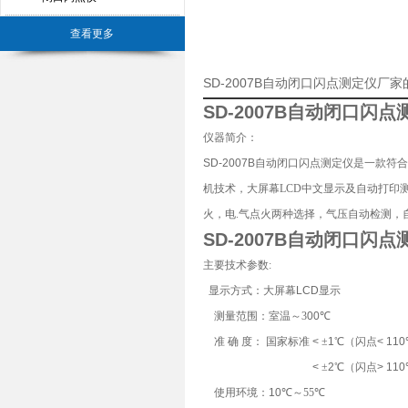
查看更多
SD-2007B自动闭口闪点测定仪厂
SD-2007B自动闭口闪点
仪器简介：
SD-2007B自动闭口闪点测定仪
是一款符合
机技术，大屏幕LCD中文显示及自动打印
火，电.气点火两种选择，气压自动检测
SD-2007B自动闭口闪点
主要技术参数:
显示
方式：大屏幕
LCD
显示
测量范围：
室温
～3
00
℃
准
确
度：
国家标准
<
±
1
℃
（闪点
< 110
<
±
2
℃
（闪点
> 110
使用环境：
10
℃～55
℃