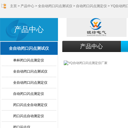
主页
>
产品中心
>
全自动闭口闪点测试仪
>
自动闭口闪点测定仪
> YQ自动
产品中心
产品中心
全自动闭口闪点测试仪
单杯闭口闪点测定仪
全自动闭口闪点测试仪
全自动闭口闪点测定仪
自动闭口闪点测定仪
闭口闪点全自动测定仪
闭口闪点自动测定仪
闭口闪点仪