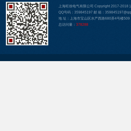
上海旺徐电气有限公司 Copyright 2017-2018
QQ号码：359845197 邮 箱：359845197@qq
地 址：上海市宝山区水产西路680弄4号楼509
总访问量：
378288