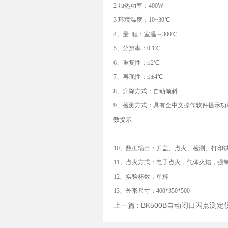
2 加热功率：400W
3 环境温度：10~30℃
4、量 程：室温～300℃
5、分辨率：0.1℃
6、重复性：≤2℃
7、再现性：≤±4℃
8、升降方式：自动倾斜
9、检测方式：具有全中文操作软件提示
数提示
10、数据输出：开盖、点火、检测、打印
11、点火方式：电子点火，气体火焰，强
12、实验杯数：单杯
13、外形尺寸：400*350*500
上一篇 :
BK500B自动闭口闪点测定