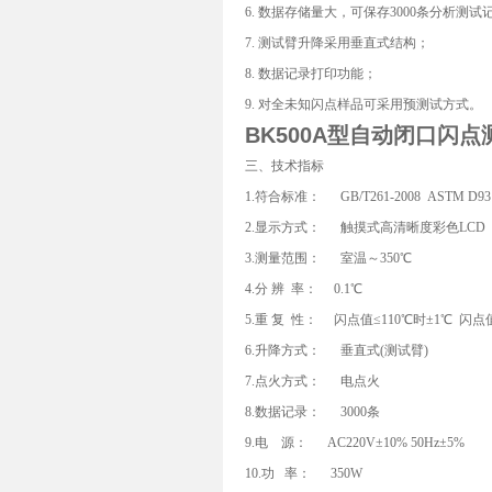
6. 数据存储量大，可保存3000条分析测试
7. 测试臂升降采用垂直式结构；
8. 数据记录打印功能；
9. 对全未知闪点样品可采用预测试方式。
BK500A型
自动闭口闪点
三、技术指标
1.符合标准： GB/T261-2008 ASTM D93
2.显示方式： 触摸式高清晰度彩色LCD
3.测量范围： 室温～350℃
4.分 辨 率： 0.1℃
5.重 复 性： 闪点值≤110℃时±1℃ 闪点
6.升降方式： 垂直式(测试臂)
7.点火方式： 电点火
8.数据记录： 3000条
9.电 源： AC220V±10% 50Hz±5%
10.功 率： 350W