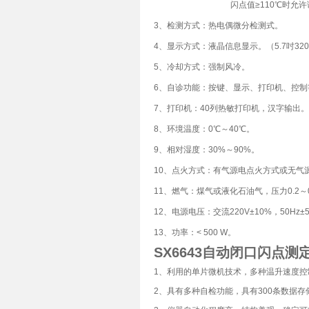
闪点值≥110℃时允许误差
3、检测方式：热电偶微分检测式。
4、显示方式：液晶信息显示。（5.7吋320
5、冷却方式：强制风冷。
6、自诊功能：按键、显示、打印机、控制
7、打印机：40列热敏打印机，汉字输出。
8、环境温度：0℃～40℃。
9、相对湿度：30%～90%。
10、点火方式：有气源电点火方式或无气
11、燃气：煤气或液化石油气，压力0.2～0
12、电源电压：交流220V±10%，50Hz±
13、功率：< 500 W。
SX6643
自动闭口闪点测
1、利用的单片微机技术，多种温升速度
2、具有多种自检功能，具有300条数据