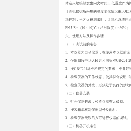
体在火焰接触发生闪火时的zui低温度作为
计算机根据所采集的温度变化情况由I/O
动控制，当闪火被测出时，计算机系统停
EN-US> (10～40)℃；相对湿度：≤80%；
六、使用方法及操作步骤
（一）测试前的准备
1、本仪器为自动仪器，在使用本仪器前应
2、仔细阅读中华人民共和国标准GB/261
3、按GB/T261标准所规定的要求，准
4、检查仪器的工作状态，使其符合说明书
5、检查仪器的外壳，必须处于良好的接地
（二）仪器安装
1、打开仪器包装，检查仪器有无破损。
2、按装箱单核对仪器型号及配件。
3、检查仪器无误后方可进行仪器的调试。
（三）机器开机准备