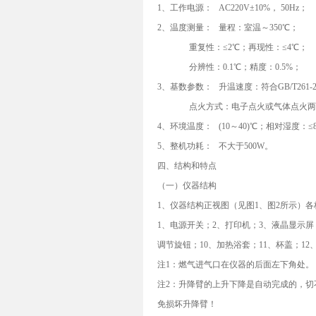
1、工作电源： AC220V±10%， 50Hz；
2、温度测量： 量程：室温～350℃；
重复性：≤2℃；再现性：≤4℃；
分辨性：0.1℃；精度：0.5%；
3、基数参数： 升温速度：符合GB/T261-2
点火方式：电子点火或气体点火两
4、环境温度： (10～40)℃；相对湿度：≤
5、整机功耗： 不大于500W。
四、结构和特点
（一）仪器结构
1、仪器结构正视图（见图1、图2所示）
1、电源开关；2、打印机；3、液晶显示屏
调节旋钮；10、加热浴套；11、杯盖；12
注1：燃气进气口在仪器的后面左下角处。
注2：升降臂的上升下降是自动完成的，切
免损坏升降臂！