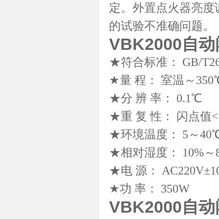
定。外置点火器亮度
的试验不准确问题。
VBK2000
自动
★符合标准： GB/T261
★量 程： 室温～350
★分 辨 率： 0.1℃
★重 复 性： 闪点值<
★环境温度： 5～40
★相对湿度： 10%～8
★电 源： AC220V±10
★功 率： 350W
VBK2000
自动