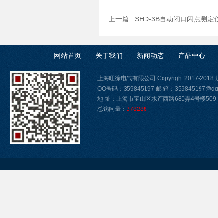
上一篇 :
SHD-3B自动闭口闪点测定
网站首页
关于我们
新闻动态
产品中心
上海旺徐电气有限公司 Copyright 2017-2018
QQ号码：359845197 邮 箱：359845197@qq
地 址：上海市宝山区水产西路680弄4号楼509
总访问量：
378288