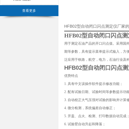
查看更多
HFB02型自动闭口闪点测定仪厂家
HFB02型
自动闭口闪点测
用于测定石油产品的开口闪点值。采用国外
期等参数，具有提示菜单提示式输入，方便
泛应用于铁路，航空，电力，石油行业及
HFB02型
自动闭口闪点测
优势特点
1. 具有中文误操作软件提示修改功能；
2. 配有试验日期、试验时间等参数提示功
3. 自动校正大气压强对试验的影响并计算
4. 微分检测，系统偏差自动修正；
5. 开盖、点火、检测、打印数据自动完成
6. 试验臂自动升起和降落；