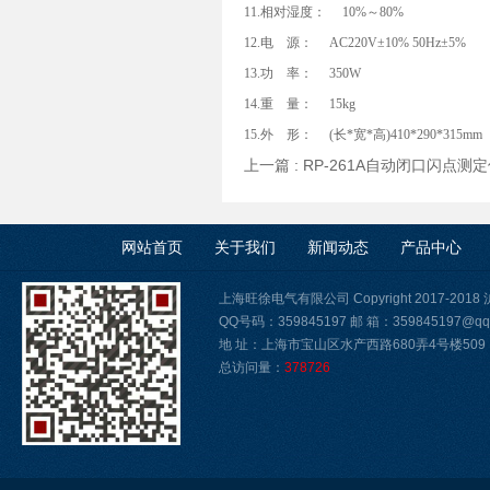
11.相对湿度： 10%～80%
12.电 源： AC220V±10% 50Hz±5%
13.功 率： 350W
14.重 量： 15kg
15.外 形： (长*宽*高)410*290*315mm
上一篇 :
RP-261A自动闭口闪点测
网站首页
关于我们
新闻动态
产品中心
上海旺徐电气有限公司 Copyright 2017-2018
QQ号码：359845197 邮 箱：359845197@qq
地 址：上海市宝山区水产西路680弄4号楼509
总访问量：
378726