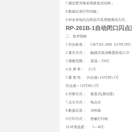
7.测试臂升降采用垂直式结构；
8.数据记录打印功能；
9.对全未知闪点样品可采用预测试方式。
RP-261B-1
自动闭口闪点
二、技术指标
1.符合标准： GB/T261-2008 ASTM D93
2.显示方式： 触摸式高清晰度彩色LCD
3.测量范围： 室温～350℃
4.分 辨 率： 0.1℃
5.重 复 性: 闪点值≤110℃时±1℃
闪点值＞110℃时±2℃
6.升降方式： 垂直式(测试臂)
7.点火方式： 电点火
8.数据记录： 3000条
9.打印方式： 热敏打印机
10.环境温度： 5～40℃