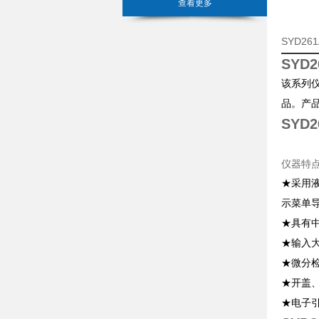
查看更多
SYD2
SYD
该系列仪
品。产
SYD
仪器特
★采用
示菜单
★具有
★输入
★微分
★开盖
★电子