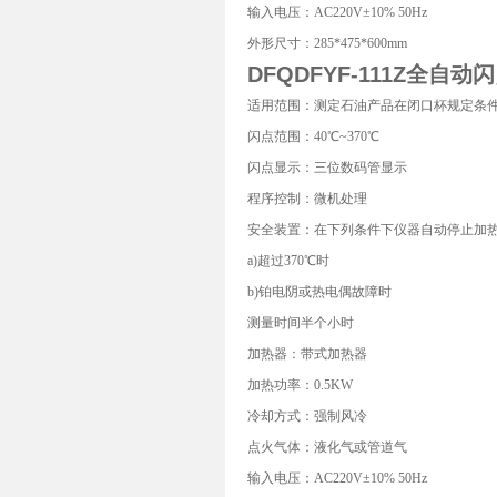
输入电压：AC220V±10% 50Hz
外形尺寸：285*475*600mm
DFQDFYF-111Z全自
适用范围：测定石油产品在闭口杯规定条
闪点范围：40℃~370℃
闪点显示：三位数码管显示
程序控制：微机处理
安全装置：在下列条件下仪器自动停止加
a)超过370℃时
b)铂电阴或热电偶故障时
测量时间半个小时
加热器：带式加热器
加热功率：0.5KW
冷却方式：强制风冷
点火气体：液化气或管道气
输入电压：AC220V±10% 50Hz