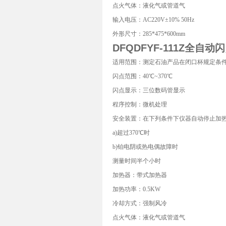
点火气体：液化气或管道气
输入电压：AC220V±10% 50Hz
外形尺寸：285*475*600mm
DFQDFYF-111Z全自
适用范围：测定石油产品在闭口杯规定条
闪点范围：40℃~370℃
闪点显示：三位数码管显示
程序控制：微机处理
安全装置：在下列条件下仪器自动停止加
a)超过370℃时
b)铂电阴或热电偶故障时
测量时间半个小时
加热器：带式加热器
加热功率：0.5KW
冷却方式：强制风冷
点火气体：液化气或管道气