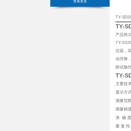
查看更多
TY-S
TY-
产品简
TY-SD2
仪器，
动升降
除试验
TY-
主要技
显示方
测量范
测量精
准 确 
重 复 