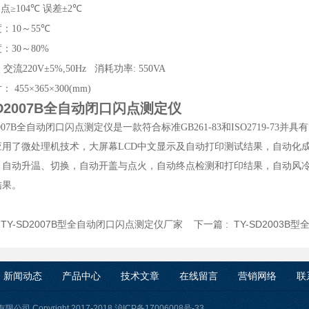
点
≥104℃
误差
±2℃
度：
10
～
55℃
度：
30
～
80%
：交流
220V±5%,50Hz
消耗功率
: 550VA
寸：
455×365×300(mm)
SD2007B全自动闭口闪点测定仪
007B
全自动闭口闪点测定仪是一款符合标准
GB261-83
和
ISO2719-73
并具有
应用了微处理机技术，大屏幕
LCD
中文显示及自动打印测试结果，自动化成
，自动升温、切换，自动开盖与点火，自动终点检测和打印结果，自动风
结果。
:
TY-SD2007B型全自动闭口闪点测定仪厂家
下一篇 :
TY-SD2003
新闻动态
产品中心
技术文章
在线留言
营销网络
联
司 Copyright 2017-2018
沪ICP备17006008号-33