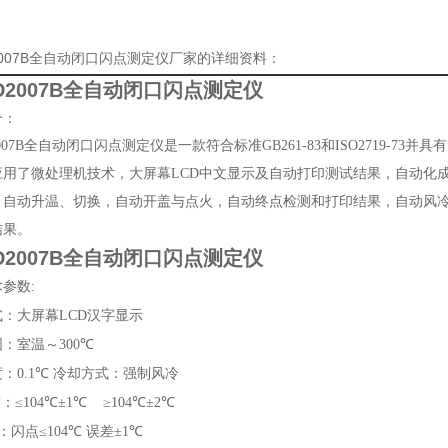
D2007B全自动闭口闪点测定仪厂家的详细资料：
SD2007B全自动闭口闪点测定仪
介：
007B
全自动闭口闪点测定仪是一款符合标准
GB261-83
和
ISO2719-73
并具有
应用了微处理机技术，大屏幕
LCD
中文显示及自动打印测试结果，自动化成
，自动升温、切换，自动开盖与点火，自动终点检测和打印结果，自动风
结果。
SD2007B全自动闭口闪点测定仪
术参数
:
式：大屏幕
LCD
汉字显示
围：室温～
300℃
度：
0.1℃
冷却方式：强制风冷
度：
≤104℃±1℃ ≥104℃±2℃
性：闪点
≤104℃
误差
±1℃