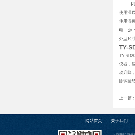
闪
使用温
使用湿
电 源
外型尺
TY-
TY-SD2
仪器，
动升降
除试验
上一篇 
网站首页
关于我们
上海旺徐电气有限公