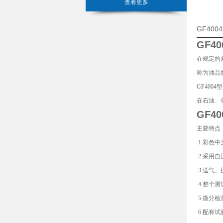
查看更多
GF40
GF4
在规定的
称为油品
GF400
在石油、
GF4
主要特点
1 彩色
2 采用
3 送气
4 整个
5 微分
6 配有