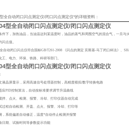
04型全自动闭口闪点测定仪/闭口闪点测定仪*的详细资料：
004型全自动闭口闪点测定仪/闭口闪点测定仪
条件下，加热油品，当油温达到某温度时，油品的蒸气和周围空气的混合气，一旦与火
的闪点值。
4型全自动闭口闪点仪符合国标GB/T261-2008 《闪点的测定 宾斯基-马丁闭口杯法》、SH/
化工、电力、环保、铁路、科研等部门。
004型全自动闭口闪点测定仪/闭口闪点测定仪
：
中文液晶屏显示，采用高速信号处理器控制，高精度模拟/数字转换电路
自适应PID控制算法，自动按标准要求调节升温曲线
、搅拌、点火、检测、报警、冷却、打印仪器自动完成
测试过程自动检测、开盖、点火、报警、冷却、打印等
检测，系统偏差自动修正，温度*自动停止检测并报警
试验日期、试验时间等参数提示功能