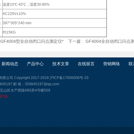
：
温度10℃-45℃，湿度30-80%
AC220V±10%
：
397*305*240 mm
约15KG
:
GF4004型全自动闭口闪点测定仪*
下一篇 :
GF4004全自动闭口闪点
新闻动态
产品中心
技术文章
在线留言
营销网络
联
司 Copyright 2017-2018
沪ICP备17006008号-33
45197 邮 箱：359845197@qq.com
宝山区水产西路680弄4号楼509
8726