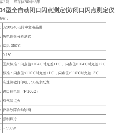
储功能 、可存储200条结果
004型全自动闭口闪点测定仪/闭口闪点测定仪
指标：
：
320X240点阵中文液晶屏
：
热电偶微分检测式
：
室温-350℃
：
0.1℃
国家标准：闪点值<104℃时允差±1℃， 闪点值≥104℃时允差±2℃
：
标准：闪点值≤110℃时允差±1℃ ，闪点值>110℃时允差±2℃
：
高速热敏打印机，56毫米纸宽
：
进口铂电阻（Pt100Ω）
：
有气源点火
：
仪器故障自动诊断
：
强制风冷
：
＜550W