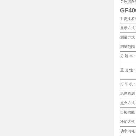
7 数据存
GF4
主要技术
显示方式
测量方式
测量范围
分 辨 率
重 复 性
打 印 机
温度检测
点火方式
自检功能
冷却方式
功率消耗