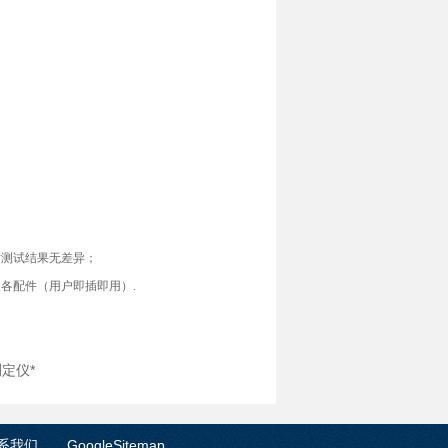
对测试结果无差异；
各配件（用户即插即用）.
测定仪*
系我们
GoogleSitemap