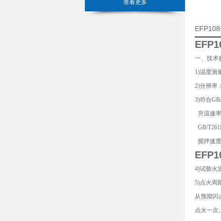
查看更多
EFP1
EFP
一、技术
1)温度测
2)分辨率：
3)符合GB/
升温速率：G
GB/T261B
搅拌速度：
EFP
4)试验
5)点火
从预期闪
点火一次