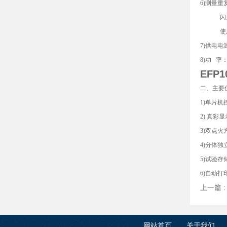
6)测量重
闪点值＜
使用环境
7)供电电源
8)功 率：
EFP
二、主要
1)单片
2) 真
3)双点
4)分体
5)试验
6)自动
上一篇 
网站首页
关于我们