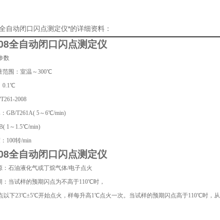
08全自动闭口闪点测定仪*的详细资料：
108全自动闭口闪点测定仪
参数
量范围：室温～300℃
0.1℃
T261-2008
B/T261A( 5～6℃/min)
( 1～1.5℃/min)
100转/min
108全自动闭口闪点测定仪
火源：石油液化气或丁烷气体/电子点火
周期：当试样的预期闪点为不高于110℃时，
点以下23℃±5℃开始点火，样每升高1℃点火一次。当试样的预期闪点高于110℃时，从
。