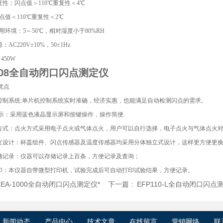
复性：闪点值＞110℃重复性＜4℃
110℃重复性＜2℃
：5～50℃，相对湿度小于80%RH
：AC220V±10%，50±1Hz
450W
108全自动闭口闪点测定仪
优点
机控制系统:单片机控制系统实时准确，经济实惠，也能满足自动检测闪点的需求。
彩显示：采用蓝色液晶显示屏和按键操作，操作简便.
火方式：点火方式采用电子点火或气体点火，用户可以自行选择，电子点火与气体点火
独立设计：杯盖组件、闪点传感器及温度传感器均采用分体独立式设计，这样更方便更换
存储记录：仪器可以存储记录上百条，方便记录及查询；
打印：本仪器自带微型打印机，试验完成后可自动打印试验结果，方便记录。
:
EA-1000全自动闭口闪点测定仪*
下一篇 :
EFP110-L全自动闭口闪点
新闻动态
产品中心
技术文章
在线留言
营销网络
联