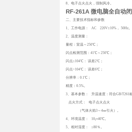
8、电子点火点火，强制风冷。
RF-261A 微电脑全自
二、主要技术指标和参数
1、工作电源： AC 220V±10%， 50Hz。
2、温度测量：
量程：室温～250℃；
闪点检测范围：41℃～250℃；
闪点≤104℃： 误差2℃；
闪点>104℃： 误差6℃；
分辨率：0.1℃；
精度：0.5%。
3、基本参数： 升温速度：符合GB/T261
点火方式： 电子点火点火
（气体火焰3～4㎜引火）。
4、环境温度： 10¡«40℃。
5、相对湿度： ≤80％。