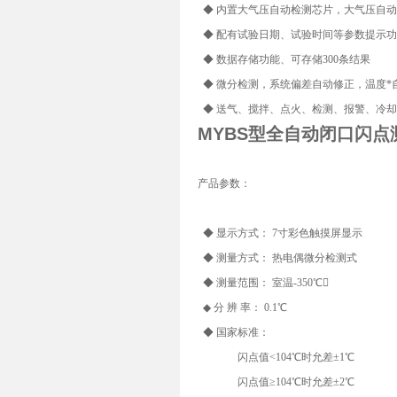
◆ 内置大气压自动检测芯片，大气压自
◆ 配有试验日期、试验时间等参数提示
◆ 数据存储功能、可存储300条结果
◆ 微分检测，系统偏差自动修正，温度*
◆ 送气、搅拌、点火、检测、报警、冷
MYBS型全
自动闭口闪点
产品参数：
◆ 显示方式： 7寸彩色触摸屏显示
◆ 测量方式： 热电偶微分检测式
◆ 测量范围： 室温-350℃
◆ 分 辨 率： 0.1℃
◆ 国家标准：
闪点值<104℃时允差±1℃
闪点值≥104℃时允差±2℃