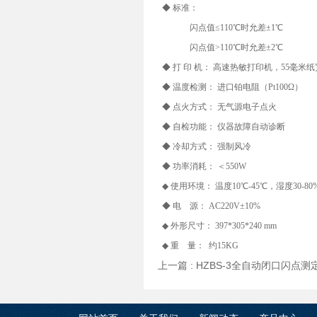
◆ 标准：
闪点值≤110℃时允差±1℃
闪点值>110℃时允差±2℃
◆ 打 印 机： 高速热敏打印机，55毫米纸
◆ 温度检测： 进口铂电阻（Pt100Ω）
◆ 点火方式： 无气源电子点火
◆ 自检功能： 仪器故障自动诊断
◆ 冷却方式： 强制风冷
◆ 功率消耗： ＜550W
◆ 使用环境： 温度10℃-45℃，湿度30-80
◆ 电 源： AC220V±10%
◆ 外形尺寸： 397*305*240 mm
◆ 重 量： 约15KG
上一篇 :
HZBS-3全自动闭口闪点测