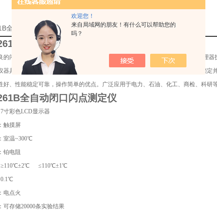
欢迎您！
来自局域网的朋友！有什么可以帮助您的
261B全自动闭口闪点测定仪*的详细资料：
吗？
-261B全自动闭口闪点测定仪
良的闭口闪点检测产品主要用于石油产品闭口闪点值的测定，仪器采用ARM微处理器
仪器具有掉电存储功能；仪器具有自动点火（无需任何气体安全可靠）、显示、锁定
性好、性能稳定可靠，操作简单的优点。广泛应用于电力、石油、化工、商检、科研
-261B全自动闭口闪点测定仪
：7寸彩色LCD显示器
：触摸屏
室温~300℃
：铂电阻
≥110℃±2℃ ≤110℃±1℃
0.1℃
：电点火
可存储20000条实验结果