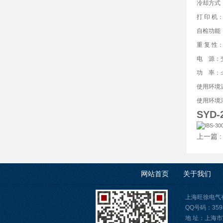
冷却方式
打 印 机
自检功能
重 复 性：
电 源：交流
功 率：≤
使用环境温
使用环境湿
SYD
上一篇 
网站首页
关于我们
上海旺徐电气有限公
QQ号码：3598
地 址：上海市