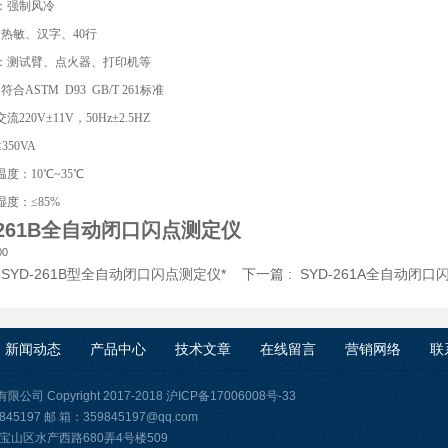
：强制风冷
：热敏、汉字、40行
：测试臂、点火器、打印机等
符合ASTM D93 GB/T 261标准
220V±11V，50Hz±2.5HZ
350VA
度：10℃~35℃
度：≤85%
-261B全自动闭口闪点测定仪
:
SYD-261B型全自动闭口闪点测定仪*
下一篇 :
SYD-261A全自动闭口
新闻动态
产品中心
技术文章
在线留言
营销网络
联
司 Copyright 2017-2018
沪ICP备17006008号-33
45197 邮 箱：359845197@qq.com
宝山区水产西路680弄4号楼509