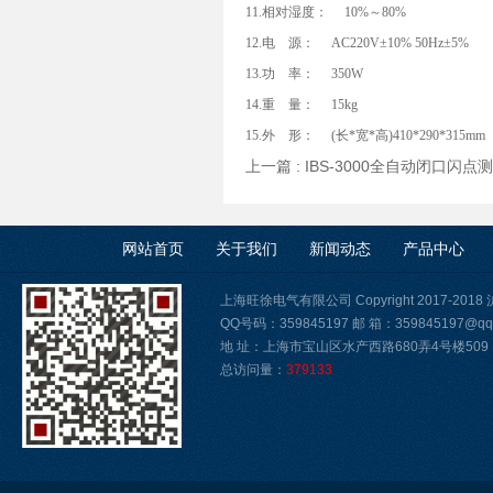
11.相对湿度： 10%～80%
12.电 源： AC220V±10% 50Hz±5%
13.功 率： 350W
14.重 量： 15kg
15.外 形： (长*宽*高)410*290*315mm
上一篇 :
IBS-3000全自动闭口闪点
网站首页
关于我们
新闻动态
产品中心
上海旺徐电气有限公司 Copyright 2017-2018
QQ号码：359845197 邮 箱：359845197@qq
地 址：上海市宝山区水产西路680弄4号楼509
总访问量：
379133