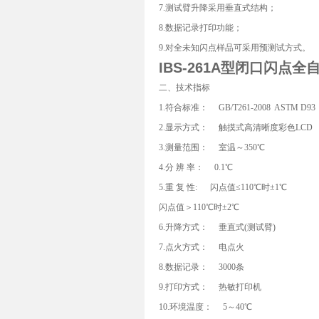
7.测试臂升降采用垂直式结构；
8.数据记录打印功能；
9.对全未知闪点样品可采用预测试方式。
IBS-261A型闭口闪点
二、技术指标
1.符合标准： GB/T261-2008 ASTM D93
2.显示方式： 触摸式高清晰度彩色LCD
3.测量范围： 室温～350℃
4.分 辨 率： 0.1℃
5.重 复 性: 闪点值≤110℃时±1℃
闪点值＞110℃时±2℃
6.升降方式： 垂直式(测试臂)
7.点火方式： 电点火
8.数据记录： 3000条
9.打印方式： 热敏打印机
10.环境温度： 5～40℃