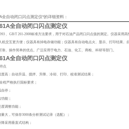
261A全自动闭口闪点测定仪*的详细资料：
261A
全自动闭口闪点测定仪
 D93 、GB/T 261-2008标准方法要求，用于对石油产品闭口闪点值的测定。仪器
人机交互更方便；仪器具有掉电存储功能；仪器具有自动电点火、显示、打印结果、
可靠、操作简单的优点。广泛应用于电力、石油、化工、商检、科研等部门。
-261A全自动闭口闪点测定仪
能特点
化程度高：自动升温、搅拌、升降、冷却、打印、校准测试结果；
*：全程严格执行国标要求；
温自停；
检功能；
器亮度调整功能；
存储量大，可保存3000条分析测试记录（选配）；
臂升降采用垂直式结构；