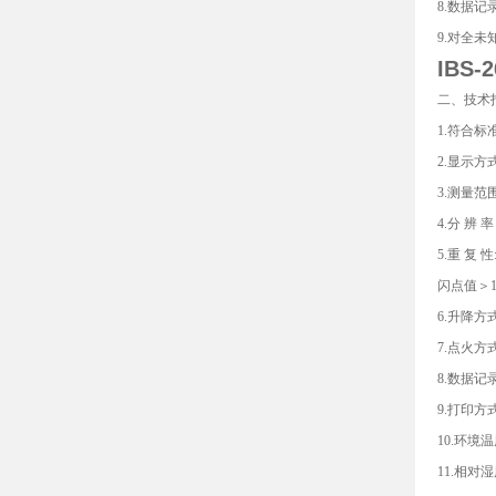
8.数据
9.对全
IBS
二、技术
1.符合标准
2.显示
3.测量范
4.分 辨 
5.重 复 
闪点值＞1
6.升降方
7.点火
8.数据记
9.打印
10.环境
11.相对