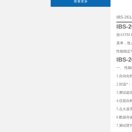
查看更多
IBS-
IBS-
按ASTM
菜单，使
性能稳定
IBS
一、 性
1.自动
2.控温
3.测试超
4.仪器自
5.点火
6.数据
7.测试