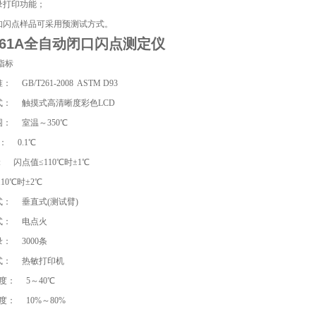
记录打印功能；
未知闪点样品可采用预测试方式。
-261A全自动闭口闪点测定仪
指标
： GB/T261-2008 ASTM D93
方式： 触摸式高清晰度彩色LCD
围： 室温～350℃
率： 0.1℃
性: 闪点值≤110℃时±1℃
10℃时±2℃
式： 垂直式(测试臂)
方式： 电点火
录： 3000条
方式： 热敏打印机
温度： 5～40℃
湿度： 10%～80%