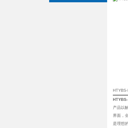
HTYB
HTYB
产品以
界面，
是理想