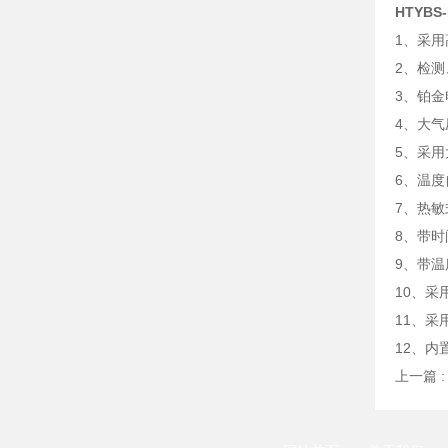
HTYB
1、采
2、检
3、铂
4、大
5、采
6、温
7、热
8、带时
9、带
10、采
11、
12、内
上一篇 