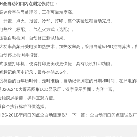
S-H全自动闭口闪点测定仪
特征：
用高速数字信号处理器，工作可靠精度高。
测、开盖、点火、报警、冷却、打印，整个实验过程自动完成。
金电热丝（标配）、气点火方式（选配）。
气压强自动检测，自动修正测试结果。
用大功率高频开关电源加热技术，加热效率高，采用自适应PID控制算法
度自动停止检测并报警。
敏式微型打印机，使得打印更美观更快捷，具有脱机打印功能。
间标记的历史纪录，最多存储255个。
温度补偿的百年历时钟，走时准确，自动记录测定的日期和时间，在掉电的
用320x240大屏幕图形LCD显示屏，汉字显示界面，内容丰富。
采用触摸屏按键，操作直观方便。
置多个执行标准可供选择。
:
IBS-261B型闭口闪点全自动测定仪*
下一篇 :
全自动闭口闪点测试仪厂