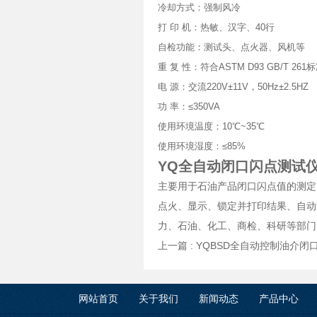
冷却方式：强制风冷
打 印 机：热敏、汉字、40行
自检功能：测试头、点火器、风机等
重 复 性：符合ASTM D93 GB/T 261
电 源：交流220V±11V，50Hz±2.5HZ
功 率：≤350VA
使用环境温度：10℃~35℃
使用环境湿度：≤85%
YQ全自动闭口闪点测试仪
主要用于石油产品闭口闪点值的测定
点火、显示、锁定并打印结果、自动
力、石油、化工、商检、科研等部门，符合A
上一篇 :
YQBSD全自动控制油介闭
网站首页
关于我们
新闻动态
产品中心