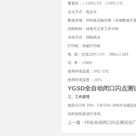
重复性：＞110℃±2℃ ≤110℃±1℃
点火方式：电点火
数据存储：3000条试验结果（存储数据可
内部时钟：掉电可正常工作10年
冷却方式：强制风冷
打印机：热敏打印机
电 源：交流220V±11V，50Hz±2.5HZ
功 率：≤350W
使用环境温度：10℃~35℃
使用环境湿度：≤85%
YGSD
全自动
闭口闪点测
三、工作原理
按照ASTM D93、GB/T261-20
动对加热器进行冷却。
上一篇 :
YD全自动闭口闪点测试仪