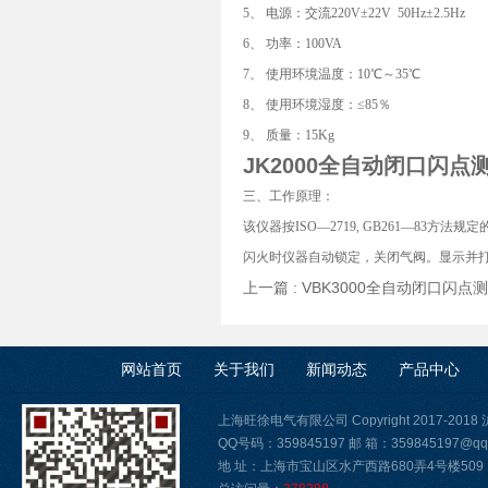
5、 电源：交流220V±22V 50Hz±2.5Hz
6、 功率：100VA
7、 使用环境温度：10℃～35℃
8、 使用环境湿度：≤85％
9、 质量：15Kg
JK2000全
自动闭口闪点
三、工作原理：
该仪器按ISO—2719, GB261—8
闪火时仪器自动锁定，关闭气阀。显示并
上一篇 :
VBK3000全自动闭口闪点
网站首页
关于我们
新闻动态
产品中心
上海旺徐电气有限公司 Copyright 2017-2018
QQ号码：359845197 邮 箱：359845197@qq
地 址：上海市宝山区水产西路680弄4号楼509