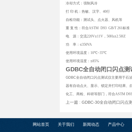
冷却方式：强制风冷
打
印
机：热敏、汉字、
40
行
自检功能：测试头、点火器、风机等
重
复
性：符合
ASTM D93 GB/T 261
标准
电
源：交流
220V
±
11V
，
50Hz
±
2.5HZ
功
率：≤
350VA
使用环境温度：
10
℃
~35
℃
使用环境湿度：≤
85%
GDBC全
自动闭口闪点测
GDBC全
自动闭口闪点测试仪
主要用于石
器有自动点火、显示、锁定并打印结果、
化工、商检、科研等部门，符合
ASTM D9
上一篇 :
GDBC-30全自动闭口闪点
网站首页
关于我们
新闻动态
产品中心