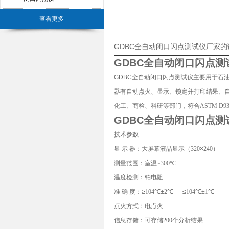
查看更多
GDBC全自动闭口闪点测试仪厂家
GDBC全
自动闭口闪点测
GDBC全自动闭口闪点测试仪主要用于石
器有自动点火、显示、锁定并打印结果、
化工、商检、科研等部门，符合
ASTM D9
GDBC全
自动闭口闪点测
技术参数
显
示
器：大屏幕液晶显示（
320
×
240
）
测量范围：室温
~300
℃
温度检测：铂电阻
准
确
度：≥
104
℃±
2
℃
≤
104
℃±
1
℃
点火方式：电点火
信息存储：可存储
200
个分析结果