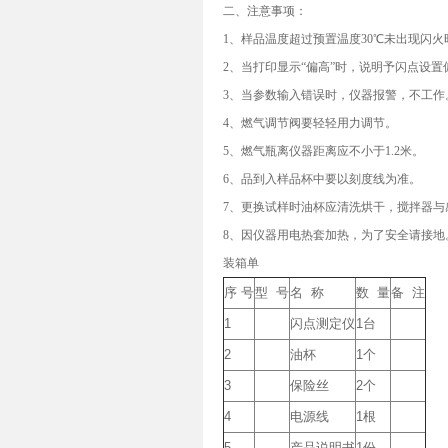
二、注意事项：
1、样品温度超过预置温度30℃未出现闪
2、当打印显示“偏高”时，说明予闪点设
3、当参数输入错误时，仪器报警，不工作
4、燃气调节阀要轻轻用力调节。
5、燃气瓶离仪器距离应不小于1.2米。
6、品到入样品杯中要以刻度线为准。
7、更换试样时油杯应清洗烘干，搅拌器与
8、因仪器用电热套加热，为了安全请接地
装箱单
序 号
型 号
名 称
数 量
备 注
1
闪点测定仪
1台
2
油杯
1个
3
保险丝
2个
4
电源线
1根
5
产品说明书
1份