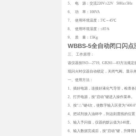
5、 电 源：交流220V±22V 50Hz±5Hz
6、 功 率：100VA
7、 使用环境温度：5℃～45℃
8、 使用环境湿度：≤85％
9、 质 量：15Kg
WBBS-5
全自动闭口闪点
三、 工作原理：
该仪器按ISO—2719, GB261—8
现闪火时仪器自动锁定，关闭气阀。显示
一、使用方法：
1、插好电源，连接好液化气导管，检查各
2、打开电源，按“启动”键进入操作菜单。
3、按“△”键4次，使数字输入区变为“40
4、把试剂放入油杯中，到达刻度线的位置
5、输入予闪值，仪器的默认值为140度。
6、输入数据完成后，按“启动”键，升降臂