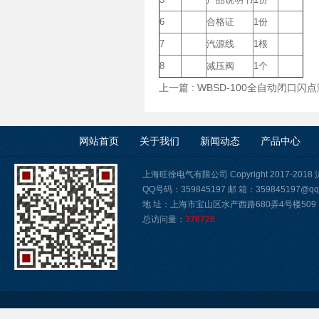
6
合格证
1份
7
汽源线
1根
8
减压阀
1个
上一篇 :
WBSD-100全自动闭口闪
网站首页
关于我们
新闻动态
产品中心
上海旺徐电气有限公司 Copyright 2017-2018
QQ号码：359845197 邮 箱：359845197@qq
地 址：上海市宝山区水产西路680弄4号楼509
总访问量：
378726