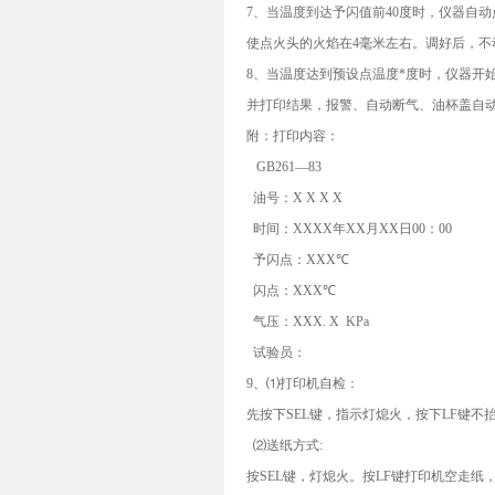
7、当温度到达予闪值前40度时，仪器自
使点火头的火焰在4毫米左右。调好后，不
8、当温度达到预设点温度*度时，仪器开
并打印结果，报警、自动断气、油杯盖自动
附：打印内容：
GB261—83
油号：X X X X
时间：XXXX年XX月XX日00：00
予闪点：XXX℃
闪点：XXX℃
气压：XXX. X KPa
试验员：
9、⑴打印机自检：
先按下SEL键，指示灯熄火，按下LF键不
⑵送纸方式:
按SEL键，灯熄火。按LF键打印机空走纸