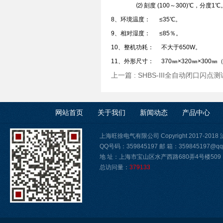
⑵ 刻度 (100～300)℃，分度1℃
8、环境温度： ≤35℃。
9、相对湿度： ≤85％。
10、整机功耗： 不大于650W。
11、外形尺寸： 370㎜×320㎜×300㎜
上一篇 :
SHBS-III全自动闭口闪点
网站首页
关于我们
新闻动态
产品中心
上海旺徐电气有限公司 Copyright 2017-2018
QQ号码：359845197 邮 箱：359845197@qq
地 址：上海市宝山区水产西路680弄4号楼509
总访问量：
379133