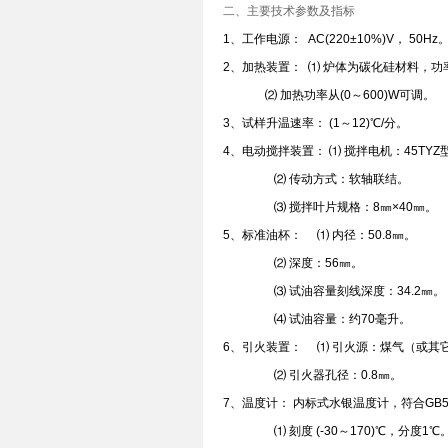
二、主要技术参数及指标
1、工作电源： AC(220±10%)V， 50H
2、加热装置： ⑴ 炉体为碳化硅材料，功
⑵ 加热功率从(0～600)W可调。
3、试样升温速率： (1～12)℃/分。
4、电动搅拌装置： ⑴ 搅拌电机：45TY
⑵ 传动方式：软轴联结。
⑶ 搅拌叶片规格：8㎜×40㎜。
5、标准油杯： ⑴ 内径：50.8㎜。
⑵ 深度：56㎜。
⑶ 试油容量刻线深度：34.2㎜。
⑷ 试油容量：约70毫升。
6、引火装置： ⑴ 引火源：煤气（或其
⑵ 引火器孔径：0.8㎜。
7、温度计： 内标式水银温度计，符合GB5
⑴ 刻度 (-30～170)℃，分度1℃