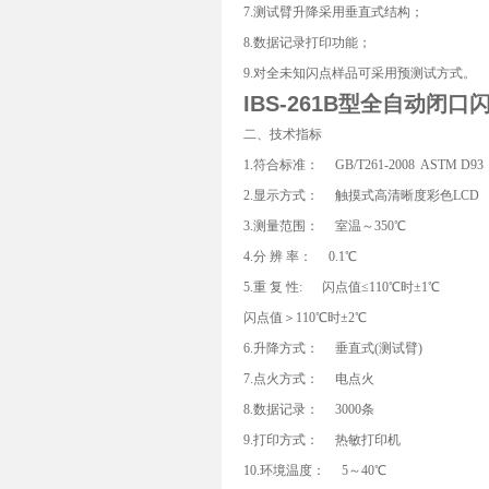
7.测试臂升降采用垂直式结构；
8.数据记录打印功能；
9.对全未知闪点样品可采用预测试方式。
IBS-261B型
全自动闭口
二、技术指标
1.符合标准： GB/T261-2008 ASTM D93
2.显示方式： 触摸式高清晰度彩色LCD
3.测量范围： 室温～350℃
4.分 辨 率： 0.1℃
5.重 复 性: 闪点值≤110℃时±1℃
闪点值＞110℃时±2℃
6.升降方式： 垂直式(测试臂)
7.点火方式： 电点火
8.数据记录： 3000条
9.打印方式： 热敏打印机
10.环境温度： 5～40℃