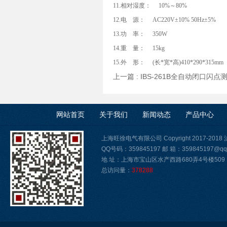
11.相对湿度： 10%～80%
12.电 源： AC220V±10% 50Hz±5%
13.功 率： 350W
14.重 量： 15kg
15.外 形： (长*宽*高)410*290*315mm
上一篇 :
IBS-261B全自动闭口闪点
网站首页
关于我们
新闻动态
产品中心
上海旺徐电气有限公司 Copyright 2017-2018
QQ号码：359845197 邮 箱：359845197@qq
地 址：上海市宝山区水产西路680弄4号楼509
总访问量：
378288