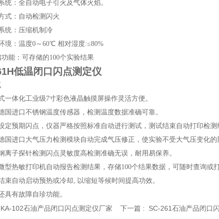
火系统：全自动电子引火及气体火焰。
测方式：自动检测闪火
却系统：压缩机制冷
环境：温度0～60℃ 相对湿度:≤80%
储功能：可存储的100个实验结果
261H低温闭口闪点测定仪
点
入式一体化工业级7寸彩色液晶触摸屏操作灵活方便。
用德国进口不锈钢温度传感器，检测温度数据准确可靠。
需设定预期闪点，仪器严格按照标准自动进行测试，测试结束自动打印检测
置德国进口大气压力检测模块自动完成气压修正，使实验不受大气压变化的
锈钢离子探针检测闪点灵敏度高检测准确无误，耐用易保养。
置微型热敏打印机自动报告检测结果，存储100个结果数据，可随时查询或
结束自动启动预热或冷却, 以缩短等候时间提高功效。
器还具有故障自珍功能。
:
KA-102石油产品闭口闪点测定仪厂家
下一篇 :
SC-261石油产品闭