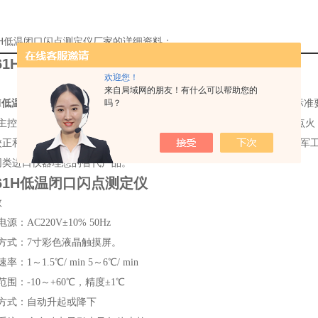
61H低温闭口闪点测定仪厂家的详细资料：
261H低温闭口闪点测定仪
欢迎您！
来自局域网的朋友！有什么可以帮助您的
61H低温闭口闪点测定仪
是按照国家标准GB/T261-2008 及ISO2719-
吗？
的主控部件。系统工作稳定可靠。仪器具有升温自动控制，自动开盖与点火
校正和自动显示闪点温度等功能。可广泛用于石油行业、铁路、航空、军
同类进口仪器理想的替代产品。
261H低温闭口闪点测定仪
数
源：AC220V±10% 50Hz
方式：7寸彩色液晶触摸屏。
率：1～1.5℃/ min 5～6℃/ min
范围：-10～+60℃，精度±1℃
降方式：自动升起或降下