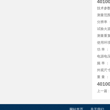
401
技术参数
测量范围
分辨率 ：
试验火源
测量重
使用环境
功 率 ： 
电源电压 
频 率 ： 
外观尺寸 
重 量 ： 
401
上一篇 
网站首页
关于我们