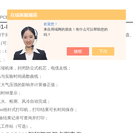
01-PCB309智能闭口闪点测定仪厂家的详细资料：
欢迎您！
001-PCB309智能闭口闪点测定仪
来自局域网的朋友！有什么可以帮助您的
用于测定石油产品闭口闪点值。中、英文操作界面、彩色液晶触摸式键盘
吗？
(可选)232计算机管理接口，本型号仪器已作为公司出口仪器。
B/T261-2008 (可选ISO22719-2002)
 ：
压缩机体，封闭防尘式机芯，电缆走线；
温与实验时间函数曲线；
正大气压强的影响并计算修正值；
能时钟显示；
点火、检测、风冷自动完成；
mm纸针式打印机，打印结果可长时间保存；
试验结果记录可查询并打印；
点工作站（可选）。