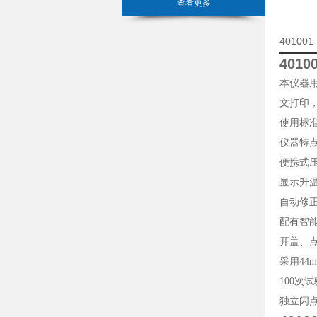
查看更多
4010
401
本仪器
文打印，
使用标准：G
仪器特点
便携式
显示升
自动修
配有智
开盖、
采用44
100次
独立闪