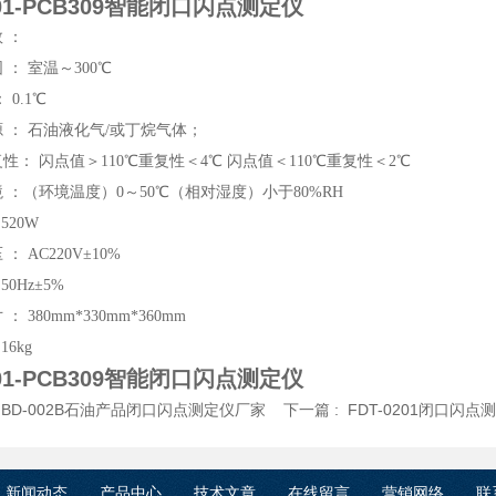
001-PCB309智能闭口闪点测定仪
 ：
 ： 室温～300℃
 0.1℃
 ： 石油液化气/或丁烷气体；
复性： 闪点值＞110℃重复性＜4℃ 闪点值＜110℃重复性＜2℃
 ：（环境温度）0～50℃（相对湿度）小于80%RH
520W
： AC220V±10%
50Hz±5%
： 380mm*330mm*360mm
16kg
001-PCB309智能闭口闪点测定仪
:
BD-002B石油产品闭口闪点测定仪厂家
下一篇 :
FDT-0201闭口闪
新闻动态
产品中心
技术文章
在线留言
营销网络
联