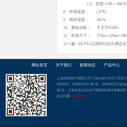
（2） 刻度 (100～300)℃
8、环境温度： ≤35℃。
9、相对湿度： ≤85％。
10、整机功耗： 不大于650W。
11、外形尺寸： 370㎜×320㎜×3
上一篇 :
DLYS-111B闭口闪点测
网站首页
关于我们
新闻动态
产品中心
上海旺徐电气有限公司 Copyright 2017-2018
QQ号码：359845197 邮 箱：359845197@qq
地 址：上海市宝山区水产西路680弄4号楼509
总访问量：
379133