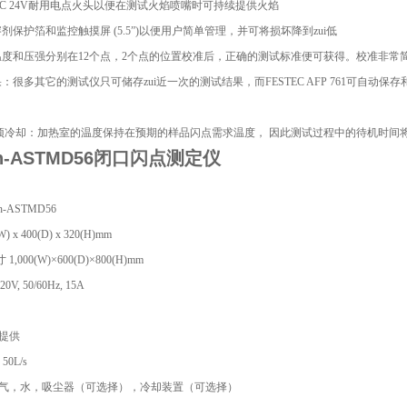
DC 24V耐用电点火头以便在测试火焰喷嘴时可持续提供火焰
溶剂保护箔和监控触摸屏 (5.5”)以便用户简单管理，并可将损坏降到zui低
：温度和压强分别在12个点，2个点的位置校准后，正确的测试标准便可获得。校准非常
果：很多其它的测试仪只可储存zui近一次的测试结果，而FESTEC AFP 761可自动
。
热/预冷却：加热室的温度保持在预期的样品闪点需求温度， 因此测试过程中的待机时间
ch-ASTMD56闭口闪点测定仪
h-ASTMD56
) x 400(D) x 320(H)mm
,000(W)×600(D)×800(H)mm
0V, 50/60Hz, 15A
可提供
50L/s
烷气，水，吸尘器（可选择），冷却装置（可选择）