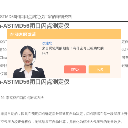
h-ASTMD56闭口闪点测定仪厂家的详细资料：
ch-ASTMD56闭口闪点测定仪
试仪可测量原油和石油产品（闪点在93℃以下的）的闪点和燃点。AFP 621 闪点测
欢迎您！
来自局域网的朋友！有什么可以帮助您的
将50±0.5 mL 试样放置在封闭的样品杯中，如果试样的闪点低于60℃，可以每秒升温1℃/
吗？
AG_Closed) *符合 KS 2010 和ASTM D 56标准。它的编程逻辑控制器和触摸屏（
20种测试结果可自动保存和移动。因此， AFP 621自动泰克杯闭口闪点测定仪是通
*仪器。
ch-ASTMD56闭口闪点测定仪
 D 56: 泰克杯闭口闪点测试方法
此仪器是自动的，因此在预期闪点确定后升温速度自动决定，闪点喷嘴在每一段温度上
装有空气压力校正分析仪，测试结果可自动计算，并转化为标准大气压强的测量数据。