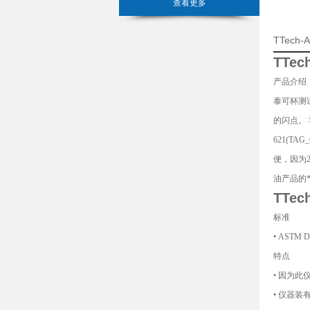
查看更多
TTec
TTe
产品介绍
泰可杯测
的闪点。 
621(T
便，因为
油产品的
TTe
标准
• ASTM
特点
• 因为
• 仪器