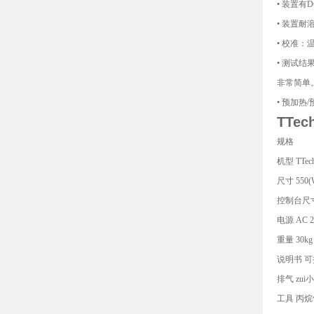
• 装置有
• 装置耐
• 校准
• 测试结
非常简单
• 预加
TTe
规格
机型 TTec
尺寸 550(W
控制台尺寸 1
电源 AC 22
重量 30kg
说明书 
排气 zui小 
工具 丙