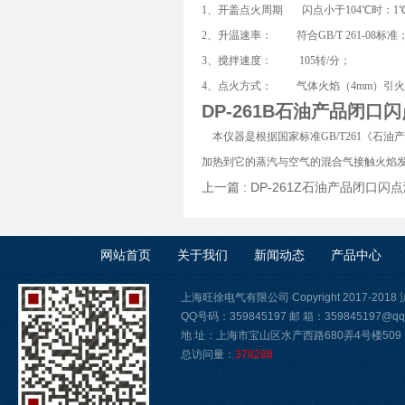
1、开盖点火周期 闪点小于104℃时：1℃；
2、升温速率： 符合GB/T 261-08标准
3、搅拌速度： 105转/分；
4、点火方式： 气体火焰（4mm）引
DP-261B
石油产品闭口闪
本仪器是根据国家标准GB/T261《石
加热到它的蒸汽与空气的混合气接触火焰发
上一篇 :
DP-261Z石油产品闭口闪
网站首页
关于我们
新闻动态
产品中心
上海旺徐电气有限公司 Copyright 2017-2018
QQ号码：359845197 邮 箱：359845197@qq
地 址：上海市宝山区水产西路680弄4号楼509
总访问量：
378288