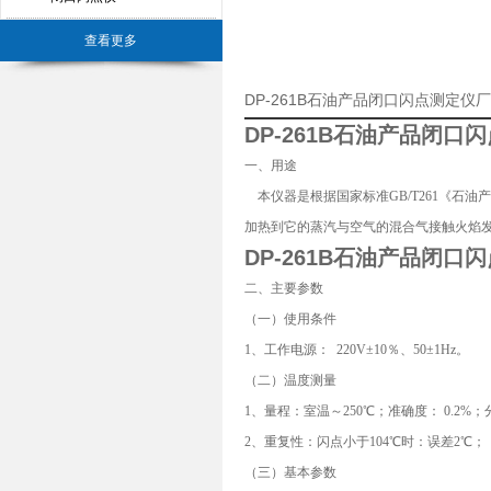
查看更多
DP-261B石油产品闭口闪点测定仪
DP-261B
石油产品闭口闪
一、用途
本仪器是根据国家标准GB/T261《石
加热到它的蒸汽与空气的混合气接触火焰发
DP-261B
石油产品闭口闪
二、主要参数
（一）使用条件
1、工作电源： 220V±10％、50±1Hz。
（二）温度测量
1、量程：室温～250℃；准确度： 0.2%
2、重复性：闪点小于104℃时：误差2℃；
（三）基本参数