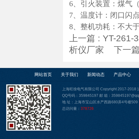
6、引火装置：煤气
7、温度计：闭口闪
8、整机功耗：不大于
上一篇 :
YT-26
析仪厂家
下一篇
网站首页
关于我们
新闻动态
产品中心
上海旺徐电气有限公司 Copyright 2017-2018
QQ号码：359845197 邮 箱：359845197@qq
地 址：上海市宝山区水产西路680弄4号楼509
总访问量：
378726