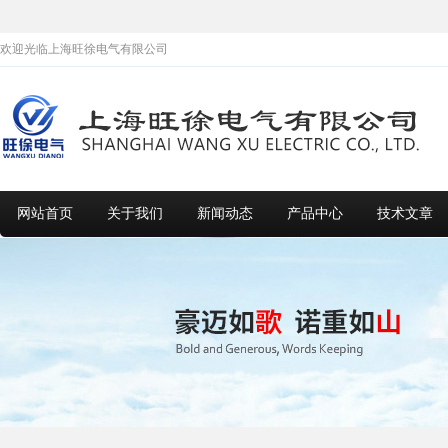
欢迎光临上海旺徐电气有限公司
网站首页
关于我们
新闻动态
产品中心
技术文章