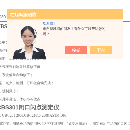
CBS301闭口闪点测定仪厂家的详细资料：
欢迎您！
SCBS301闭口闪点测定仪
来自局域网的朋友！有什么可以帮助您的
吗？
全中文人机对话显示界面，菜单导向式输入；
操作软件提示修改功能；
日期、试验时间等参数提示功能；
大气压强影响并计算修正值；
，系统偏差自动修正；
盖、点火、检测、打印微自动完成；
，强制风冷；
有升降灵活，体积小等优点；
SCBS301闭口闪点测定仪
/T261-2008;GB/T21615-2008;ASTM D93
测定仪，测试样品的使用环境为密闭环境时（如变压器油），测定石油产品的闭口闪