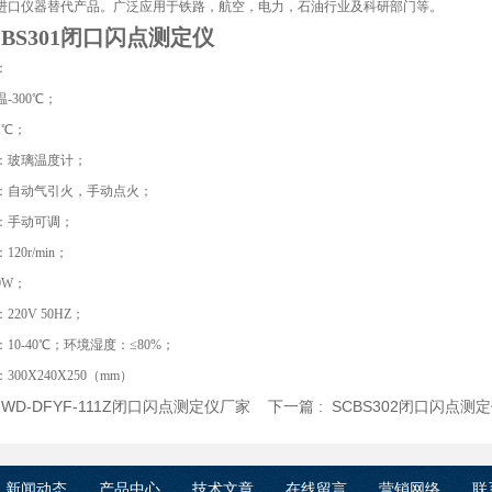
进口仪器替代产品。广泛应用于铁路，航空，电力，石油行业及科研部门等。
SCBS301闭口闪点测定仪
：
-300℃；
1℃；
：玻璃温度计；
：自动气引火，手动点火；
：手动可调；
20r/min；
0W；
20V 50HZ；
10-40℃；环境湿度：≤80%；
00X240X250（mm）
:
WD-DFYF-111Z闭口闪点测定仪厂家
下一篇 :
SCBS302闭口闪点测
新闻动态
产品中心
技术文章
在线留言
营销网络
联