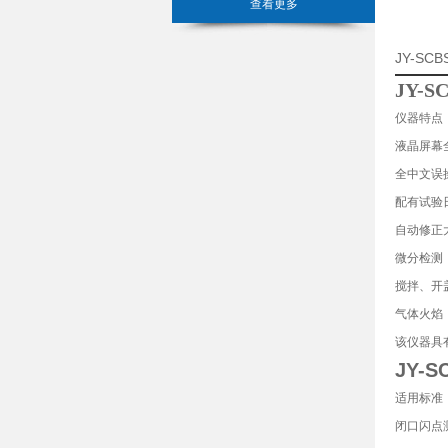
查看更多
JY-S
JY-
仪器特点
液晶屏幕
全中文误
配有试验
自动修正
微分检测
搅拌、开
气体火焰
该仪器具
JY-
适用标准：GB
闭口闪点