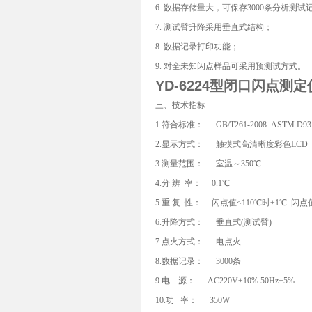
6. 数据存储量大，可保存3000条分析测试
7. 测试臂升降采用垂直式结构；
8. 数据记录打印功能；
9. 对全未知闪点样品可采用预测试方式。
YD-6224型
闭口闪点测定
三、技术指标
1.符合标准： GB/T261-2008 ASTM D93
2.显示方式： 触摸式高清晰度彩色LCD
3.测量范围： 室温～350℃
4.分 辨 率： 0.1℃
5.重 复 性： 闪点值≤110℃时±1℃ 闪点
6.升降方式： 垂直式(测试臂)
7.点火方式： 电点火
8.数据记录： 3000条
9.电 源： AC220V±10% 50Hz±5%
10.功 率： 350W