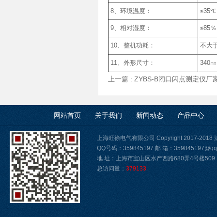
8、环境温度：
≤35
9、相对湿度：
≤85
10、整机功耗：
不大于
11、外形尺寸：
340
上一篇 :
ZYBS-B闭口闪点测定仪厂
网站首页
关于我们
新闻动态
产品中心
上海旺徐电气有限公司 Copyright 2017-2018
QQ号码：359845197 邮 箱：359845197@qq
地 址：上海市宝山区水产西路680弄4号楼509
总访问量：
379133