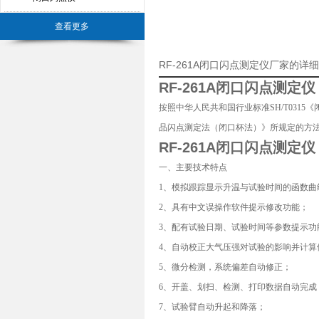
查看更多
RF-261A闭口闪点测定仪厂家的详
RF-261A
闭口闪点测定仪
按照中华人民共和国行业标准SH/T031
品闪点测定法（闭口杯法）》所规定的方
RF-261A
闭口闪点测定仪
一、
主要技术特点
1、模拟跟踪显示升温与试验时间的函数曲
2、具有中文误操作软件提示修改功能；
3、配有试验日期、试验时间等参数提示功
4、自动校正大气压强对试验的影响并计算
5、微分检测，系统偏差自动修正；
6、开盖、划扫、检测、打印数据自动完成
7、试验臂自动升起和降落；