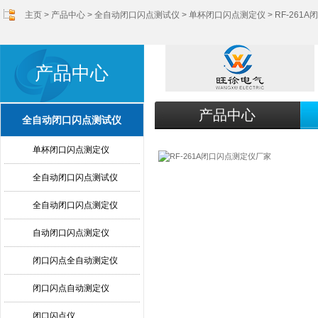
主页
>
产品中心
>
全自动闭口闪点测试仪
>
单杯闭口闪点测定仪
> RF-26
产品中心
产品中心
全自动闭口闪点测试仪
单杯闭口闪点测定仪
全自动闭口闪点测试仪
全自动闭口闪点测定仪
自动闭口闪点测定仪
闭口闪点全自动测定仪
闭口闪点自动测定仪
闭口闪点仪