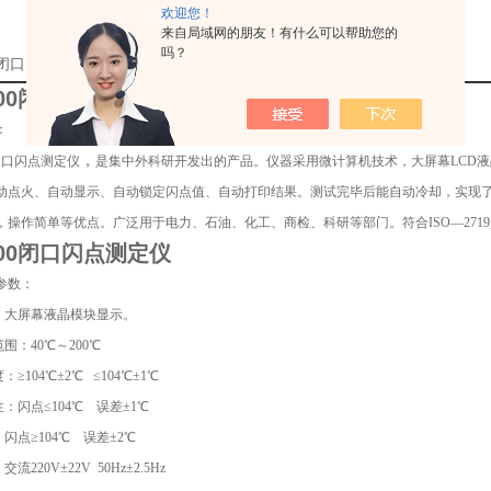
欢迎您！
来自局域网的朋友！有什么可以帮助您的
吗？
00闭口闪点测定仪厂家的详细资料：
00
闭口闪点测定仪
：
，
0闭口闪点测定仪
是集中外科研开发出的产品。仪器采用微计算机技术，大屏幕LCD
动点火、自动显示、自动锁定闪点值、自动打印结果。测试完毕后能自动冷却，实现
操作简单等优点。广泛用于电力、石油、化工、商检、科研等部门。符合ISO—2719,G
00
闭口闪点测定仪
参数：
示：大屏幕液晶模块显示。
范围：40℃～200℃
：≥104℃±2℃ ≤104℃±1℃
性：闪点≤104℃ 误差±1℃
104℃ 误差±2℃
流220V±22V 50Hz±2.5Hz