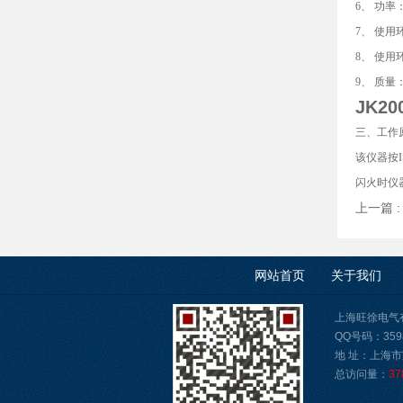
6、 功率：
7、 使用
8、 使用
9、 质量：
JK20
三、工作
该仪器按
闪火时仪
上一篇 
网站首页
关于我们
上海旺徐电气有限公
QQ号码：3598
地 址：上海市
总访问量：
37