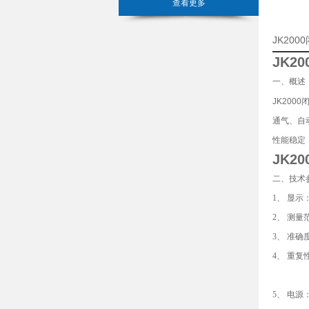
查看更多
JK20
JK20
一、概述
JK200
通气、自
性能稳定，
JK20
二、技术
1、 显
2、 测量
3、 准确度
4、 重复
闪点≥
5、 电源：交