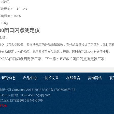
100VA
环境温度：10℃～35℃
环境湿度：≤85％
15Kg
00
闭口闪点测定仪
原理：
ISO—2719, GB261—83方法规定的升温曲线加热，在样品温度接近予闪值时，
器自动锁定，关闭气阀。显示并打印样品结果，开盖、同时自动对加热器进行冷却。
:
XJSD闭口闪点测定仪厂家
下一篇 :
BYBK-2闭口闪点测定器厂家
新闻动态
产品中心
技术文章
在线留言
营销网络
联
司 Copyright 2017-2018
沪ICP备17006008号-33
45197 邮 箱：359845197@qq.com
宝山区水产西路680弄4号楼509
8726