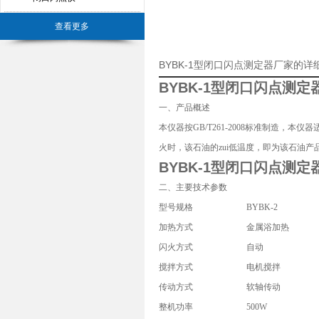
查看更多
BYBK-1型闭口闪点测定器厂家的详
BYBK-1型
闭口闪点测定
一、产品概述
本仪器按GB/T261-2008标准制造
火时，该石油的zui低温度，即为该石油产
BYBK-1型
闭口闪点测定
二、主要技术参数
型号规格 BYBK-2
加热方式 金属浴加热
闪火方式 自动
搅拌方式 电机搅拌
传动方式 软轴传动
整机功率 500W