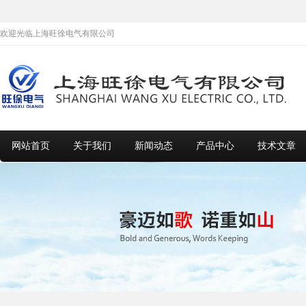
欢迎光临上海旺徐电气有限公司
网站首页
关于我们
新闻动态
产品中心
技术文章