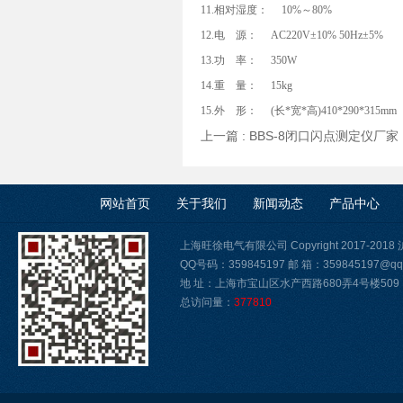
11.相对湿度： 10%～80%
12.电 源： AC220V±10% 50Hz±5%
13.功 率： 350W
14.重 量： 15kg
15.外 形： (长*宽*高)410*290*315mm
上一篇 :
BBS-8闭口闪点测定仪厂家
网站首页
关于我们
新闻动态
产品中心
上海旺徐电气有限公司 Copyright 2017-2018
QQ号码：359845197 邮 箱：359845197@qq
地 址：上海市宝山区水产西路680弄4号楼509
总访问量：
377810