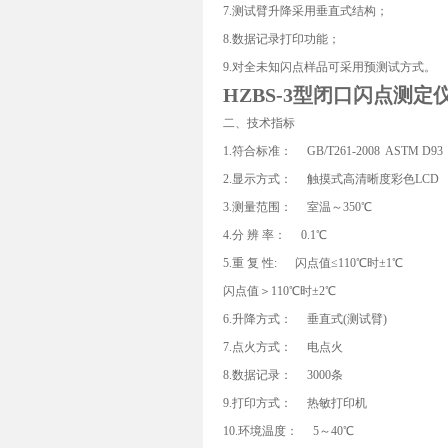
7.测试臂升降采用垂直式结构；
8.数据记录打印功能；
9.对全未知闪点样品可采用预测试方式。
HZBS-3型闭口闪点测定
二、技术指标
1.符合标准： GB/T261-2008 ASTM D93
2.显示方式： 触摸式高清晰度彩色LCD
3.测量范围： 室温～350℃
4.分 辨 率： 0.1℃
5.重 复 性: 闪点值≤110℃时±1℃
闪点值＞110℃时±2℃
6.升降方式： 垂直式(测试臂)
7.点火方式： 电点火
8.数据记录： 3000条
9.打印方式： 热敏打印机
10.环境温度： 5～40℃