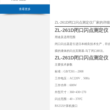
查看更多
ZL-261D闭口闪点测定仪厂家的详
ZL-261D闭口闪点测定仪
用途及适用范围
闭口闪点器是引进日本精良技术生产，符合G
膜的液体的闪点宾斯基-马丁闭口杯法。
ZL-261D闭口闪点测定仪
主要技术参数
标准：GB/T261—2008
工作电压：AC220V﹑50Hz
工作功率：600W
外型尺寸：360×430×270
闪点范围：40～370℃
RS232计算机接口