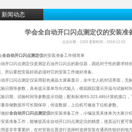
新闻动态
学会全自动开口闪点测定仪的安装准
点击次数：1303 更新时间：2019-12-02
会
全自动开口闪点测定仪
的安装准备工作很简单
开口闪点测定仪是测定石油开口闪点的新仪器，因此对于性的要求特别
素。所以要想安装好就必须对它的安装工作做好准备。
开口闪点测定仪采用彩色液晶大屏幕显示，全中文人机对话界面，无标
试验日期等参数，具有提示菜单导向式输入；模拟跟踪显示升温与试验时
验日期、试验时间等参数提示功能；配有标准RS-323,485计算机接口
容量存储数据并可长期保存，传送数据，上位机可修改下位机参数。
做好
全自动开口闪点测定仪
的安装准备工作，小编这里具体来为大家介
装准备工作，能够提高全自动开口闪点测定仪的精度，使其运行更可靠
使用是非常重要的，在对安装位置进行选择时选择安装在通风性较好的地